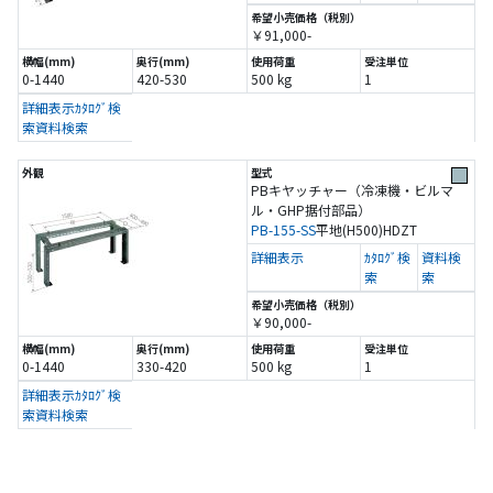
￥91,000-
0-1440
420-530
500 kg
1
詳細表示
ｶﾀﾛｸﾞ検
索
資料検索
PBキヤッチャー（冷凍機・ビルマ
ル・GHP据付部品）
PB-155-SS
平地(H500)
HDZT
詳細表示
ｶﾀﾛｸﾞ検
資料検
索
索
￥90,000-
0-1440
330-420
500 kg
1
詳細表示
ｶﾀﾛｸﾞ検
索
資料検索