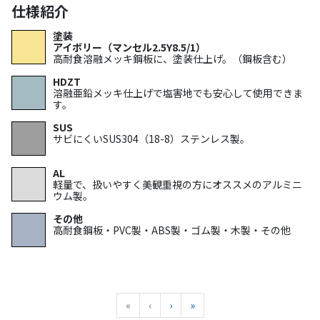
仕様紹介
塗装
アイボリー（マンセル2.5Y8.5/1）
高耐食溶融メッキ鋼板に、塗装仕上げ。（鋼板含む）
HDZT
溶融亜鉛メッキ仕上げで塩害地でも安心して使用できま
す。
SUS
サビにくいSUS304（18-8）ステンレス製。
AL
軽量で、扱いやすく美観重視の方にオススメのアルミニ
ウム製。
その他
高耐食鋼板・PVC製・ABS製・ゴム製・木製・その他
«
先頭へ
‹
前へ
›
次へ
»
最後へ