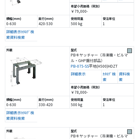
￥79,000-
0-630
420-530
500 kg
1
詳細表示
ｶﾀﾛｸﾞ検
索
資料検索
PBキヤッチャー（冷凍機・ビルマ
ル・GHP据付部品）
PB-075-SS
平地(H500)
HDZT
詳細表示
ｶﾀﾛｸﾞ検
資料検
索
索
￥78,000-
0-630
330-420
500 kg
1
詳細表示
ｶﾀﾛｸﾞ検
索
資料検索
PBキヤッチャー（冷凍機・ビルマ