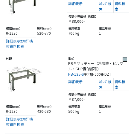
詳細表示
ｶﾀﾛｸﾞ検
資料検
索
索
￥88,000-
0-1230
520-770
700 kg
1
詳細表示
ｶﾀﾛｸﾞ検
索
資料検索
PBキヤッチャー（冷凍機・ビルマ
ル・GHP据付部品）
PB-135-S
平地(H500)
HDZT
詳細表示
ｶﾀﾛｸﾞ検
資料検
索
索
￥87,000-
0-1230
420-530
500 kg
1
詳細表示
ｶﾀﾛｸﾞ検
索
資料検索