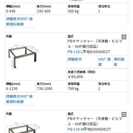
0-940
330-420
500 kg
1
詳細表示
ｶﾀﾛｸﾞ検
索
資料検索
PBキヤッチャー（冷凍機・ビルマ
ル・GHP据付部品）
PB-135-L
平地(H500)
HDZT
詳細表示
ｶﾀﾛｸﾞ検
資料検
索
索
￥89,000-
0-1230
730-1080
700 kg
1
詳細表示
ｶﾀﾛｸﾞ検
索
資料検索
PBキヤッチャー（冷凍機・ビルマ
ル・GHP据付部品）
PB-135-M
平地(H500)
HDZT