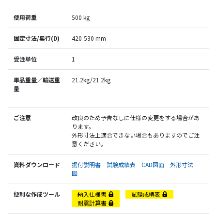
使用荷重
500 kg
固定寸法/奥行(D)
420-530 mm
受注単位
1
単品重量／輸送重
21.2kg/21.2kg
量
ご注意
改良のため予告なしに仕様の変更をする場合があ
ります。
外形寸法上適合できない場合もありますのでご注
意ください。
資料ダウンロード
据付説明書
試験成績表
CAD図面
外形寸法
図
便利な作成ツール
納入仕様書
試験成績表
耐震計算書