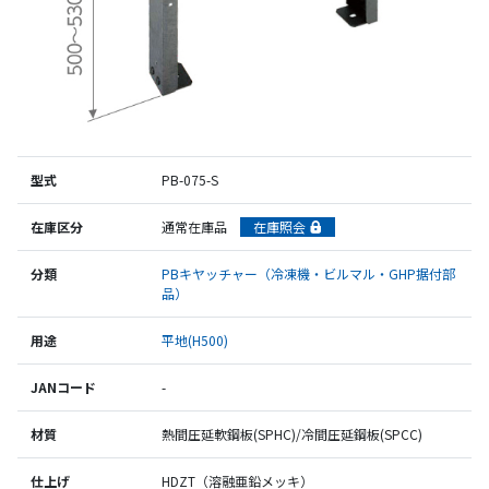
型式
PB-075-S
在庫区分
通常在庫品
在庫照会
分類
PBキヤッチャー（冷凍機・ビルマル・GHP据付部
品）
用途
平地(H500)
JANコード
-
材質
熱間圧延軟鋼板(SPHC)/冷間圧延鋼板(SPCC)
仕上げ
HDZT（溶融亜鉛メッキ）