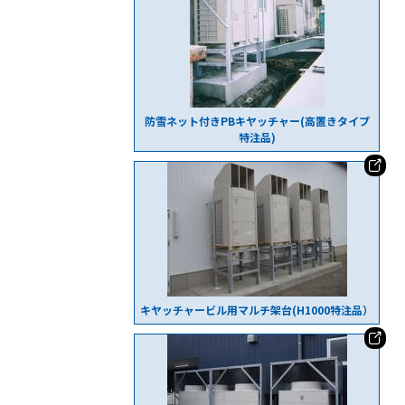
防雪ネット付きPBキヤッチャー(高置きタイプ
特注品)
キヤッチャービル用マルチ架台(H1000特注品）