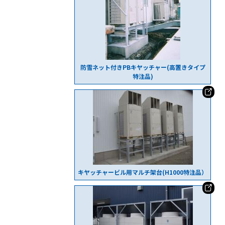
防雪ネット付きPBキヤッチャー(高置きタイプ
特注品)
キヤッチャービル用マルチ架台(H1000特注品）