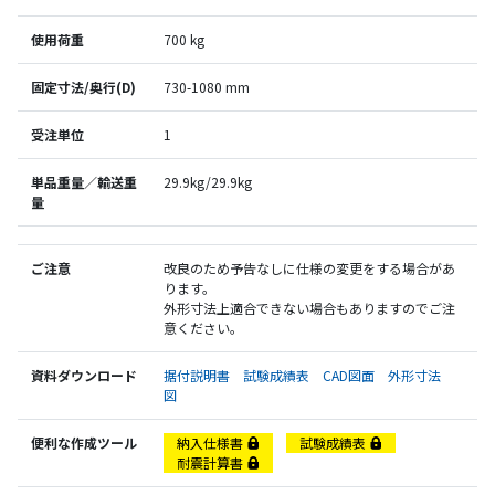
使用荷重
700 kg
固定寸法/奥行(D)
730-1080 mm
受注単位
1
単品重量／輸送重
29.9kg/29.9kg
量
ご注意
改良のため予告なしに仕様の変更をする場合があ
ります。
外形寸法上適合できない場合もありますのでご注
意ください。
資料ダウンロード
据付説明書
試験成績表
CAD図面
外形寸法
図
便利な作成ツール
納入仕様書
試験成績表
耐震計算書