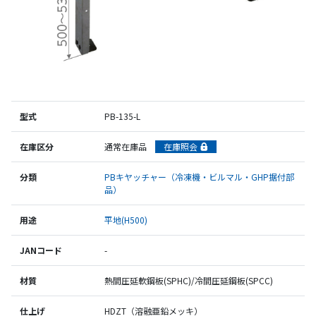
型式
PB-135-L
在庫区分
通常在庫品
在庫照会
分類
PBキヤッチャー（冷凍機・ビルマル・GHP据付部
品）
用途
平地(H500)
JANコード
-
材質
熱間圧延軟鋼板(SPHC)/冷間圧延鋼板(SPCC)
仕上げ
HDZT（溶融亜鉛メッキ）