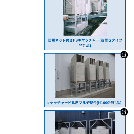
防雪ネット付きPBキヤッチャー(高置きタイプ
特注品)
キヤッチャービル用マルチ架台(H1000特注品）