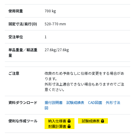
使用荷重
700 kg
固定寸法/奥行(D)
520-770 mm
受注単位
1
単品重量／輸送重
27.6kg/27.6kg
量
ご注意
改良のため予告なしに仕様の変更をする場合があ
ります。
外形寸法上適合できない場合もありますのでご注
意ください。
資料ダウンロード
据付説明書
試験成績表
CAD図面
外形寸法
図
便利な作成ツール
納入仕様書
試験成績表
耐震計算書