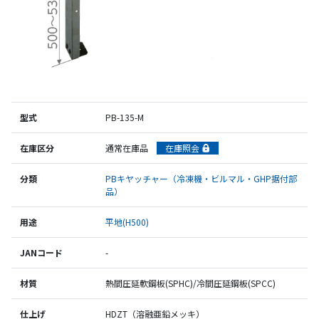
型式
PB-135-M
在庫区分
通常在庫品
在庫照会
分類
PBキヤッチャー（冷凍機・ビルマル・GHP据付部
品）
用途
平地(H500)
JANコード
-
材質
熱間圧延軟鋼板(SPHC)/冷間圧延鋼板(SPCC)
仕上げ
HDZT（溶融亜鉛メッキ）