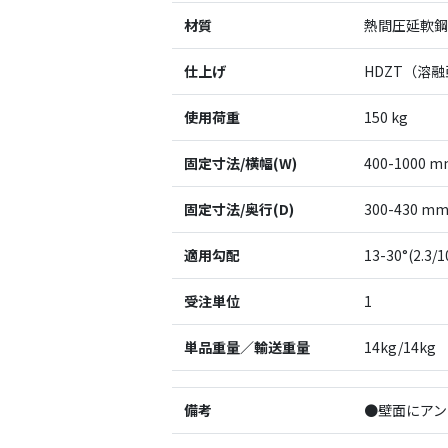
材質
熱間圧延軟鋼板
仕上げ
HDZT（溶
使用荷重
150 kg
固定寸法/横幅(W)
400-1000 
固定寸法/奥行(D)
300-430 m
適用勾配
13-30°(2.3/1
受注単位
1
単品重量／輸送重量
14kg/14kg
備考
●壁面にアン