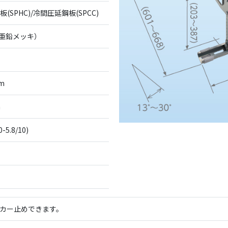
(SPHC)/冷間圧延鋼板(SPCC)
融亜鉛メッキ）
mm
m
0-5.8/10)
カー止めできます。