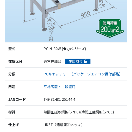
型式
PC-NJ30W (◆goシリーズ)
在庫区分
通常在庫品
在庫照会
分類
PCキヤッチャー（パッケージエアコン据付部品）
用途
平地髙置・二段置用
JANコード
T49 31481 25144 4
材質
熱間圧延軟鋼板(SPHC)/冷間圧延鋼板(SPCC)
仕上げ
HDZT（溶融亜鉛メッキ）