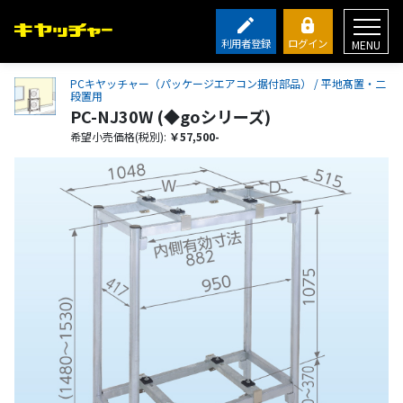
利用者登録
ログイン
MENU
PCキヤッチャー（パッケージエアコン据付部品） / 平地髙置・二
段置用
PC-NJ30W (◆goシリーズ)
希望小売価格(税別):
￥57,500-