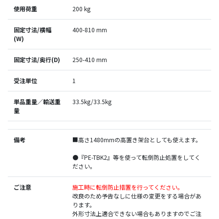
使用荷重
200 kg
固定寸法/横幅
400-810 mm
(W)
固定寸法/奥行(D)
250-410 mm
受注単位
1
単品重量／輸送重
33.5kg/33.5kg
量
備考
■高さ1480mmの高置き架台としても使えます。
●『PE-TBK2』等を使って転倒防止処置をしてく
ださい。
ご注意
施工時に転倒防止措置を行ってください。
改良のため予告なしに仕様の変更をする場合があ
ります。
外形寸法上適合できない場合もありますのでご注