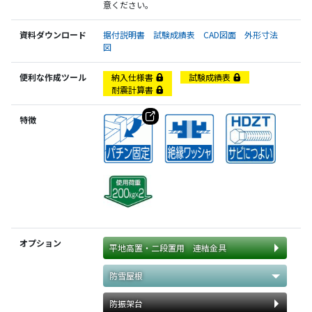
意ください。
資料ダウンロード
据付説明書
試験成績表
CAD図面
外形寸法
図
便利な作成ツール
納入仕様書
試験成績表
耐震計算書
特徴
オプション
平地高置・二段置用 連結金具
防雪屋根
防振架台