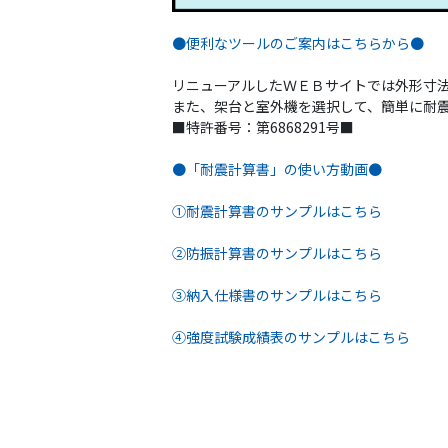
●便利なツールのご案内はこちらから●
リニューアルしたＷＥＢサイトでは外形寸
また、架台と室外機を選択して、簡単に耐
■特許番号：第6868291号■
●「耐震計算書」の使い方動画●
①耐震計算書のサンプルはこちら
②防振計算書のサンプルはこちら
③納入仕様書のサンプルはこちら
④強度試験成績表のサンプルはこちら