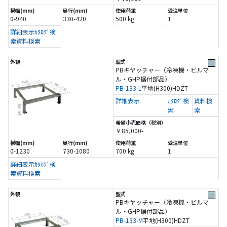
0-940
330-420
500 kg
1
詳細表示
ｶﾀﾛｸﾞ検
索
資料検索
PBキヤッチャー（冷凍機・ビルマ
ル・GHP据付部品）
PB-133-L
平地(H300)
HDZT
詳細表示
ｶﾀﾛｸﾞ検
資料検
索
索
￥85,000-
0-1230
730-1080
700 kg
1
詳細表示
ｶﾀﾛｸﾞ検
索
資料検索
PBキヤッチャー（冷凍機・ビルマ
ル・GHP据付部品）
PB-133-M
平地(H300)
HDZT