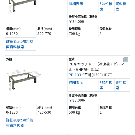
詳細表示
ｶﾀﾛｸﾞ検
資料検
索
索
￥84,000-
0-1230
520-770
700 kg
1
詳細表示
ｶﾀﾛｸﾞ検
索
資料検索
PBキヤッチャー（冷凍機・ビルマ
ル・GHP据付部品）
PB-133-S
平地(H300)
HDZT
詳細表示
ｶﾀﾛｸﾞ検
資料検
索
索
￥83,000-
0-1230
420-530
500 kg
1
詳細表示
ｶﾀﾛｸﾞ検
索
資料検索