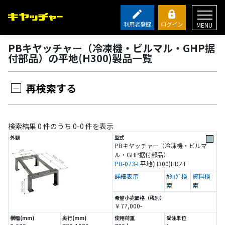
利用者登録
ログイン
MENU
PBキヤッチャー（冷凍機・ビルマル・GHP据
付部品）の平地(H300)製品一覧
再検索する
検索結果 0 件のうち 0-0 件を表示
PBキヤッチャー（冷凍機・ビルマ
ル・GHP据付部品）
PB-073-L
平地(H300)
HDZT
詳細表示
ｶﾀﾛｸﾞ検
資料検
索
索
￥77,000-