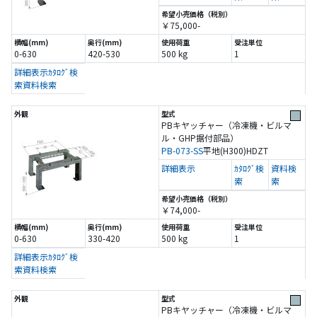
￥75,000-
0-630
420-530
500 kg
1
詳細表示
ｶﾀﾛｸﾞ検
索
資料検索
PBキヤッチャー（冷凍機・ビルマ
ル・GHP据付部品）
PB-073-SS
平地(H300)
HDZT
詳細表示
ｶﾀﾛｸﾞ検
資料検
索
索
￥74,000-
0-630
330-420
500 kg
1
詳細表示
ｶﾀﾛｸﾞ検
索
資料検索
PBキヤッチャー（冷凍機・ビルマ