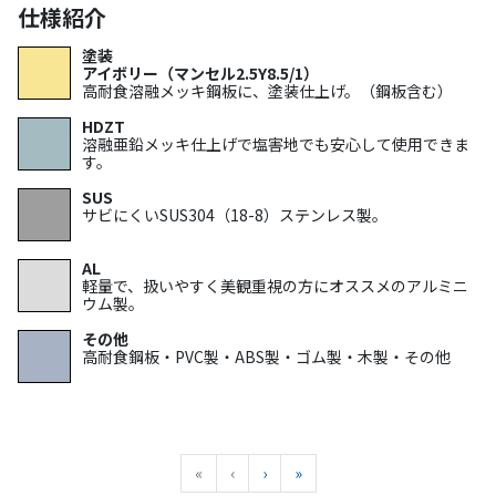
仕様紹介
塗装
アイボリー（マンセル2.5Y8.5/1）
高耐食溶融メッキ鋼板に、塗装仕上げ。（鋼板含む）
HDZT
溶融亜鉛メッキ仕上げで塩害地でも安心して使用できま
す。
SUS
サビにくいSUS304（18-8）ステンレス製。
AL
軽量で、扱いやすく美観重視の方にオススメのアルミニ
ウム製。
その他
高耐食鋼板・PVC製・ABS製・ゴム製・木製・その他
«
先頭へ
‹
前へ
›
次へ
»
最後へ