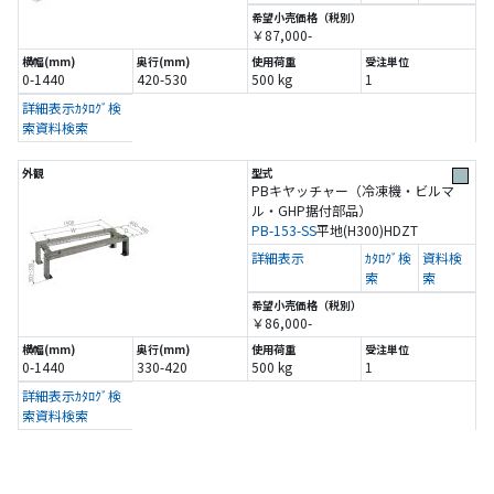
￥87,000-
0-1440
420-530
500 kg
1
詳細表示
ｶﾀﾛｸﾞ検
索
資料検索
PBキヤッチャー（冷凍機・ビルマ
ル・GHP据付部品）
PB-153-SS
平地(H300)
HDZT
詳細表示
ｶﾀﾛｸﾞ検
資料検
索
索
￥86,000-
0-1440
330-420
500 kg
1
詳細表示
ｶﾀﾛｸﾞ検
索
資料検索