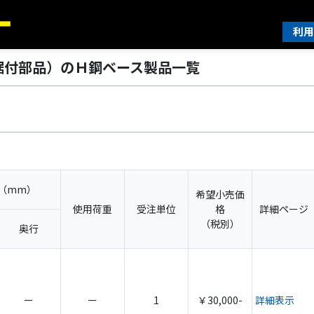
利用
据付部品）のＨ鋼ベース製品一覧
（mm）
希望小売価
使用荷重
受注単位
格
詳細ページ
（税別）
奥行
ー
ー
1
￥30,000-
詳細表示