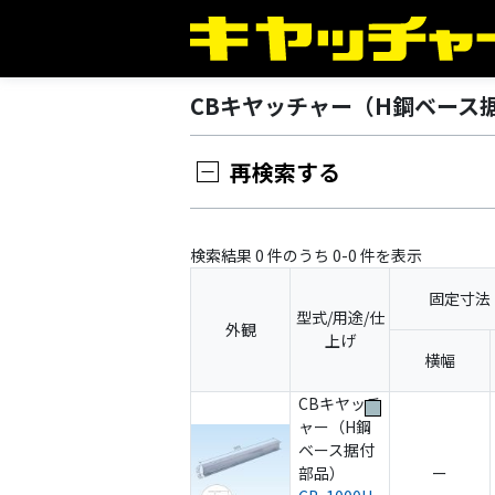
CBキヤッチャー（H鋼ベース
再検索する
検索結果 0 件のうち 0-0 件を表示
固定寸法
型式/用途/仕
外観
上げ
横幅
CBキヤッチ
ャー（H鋼
ベース据付
部品）
ー