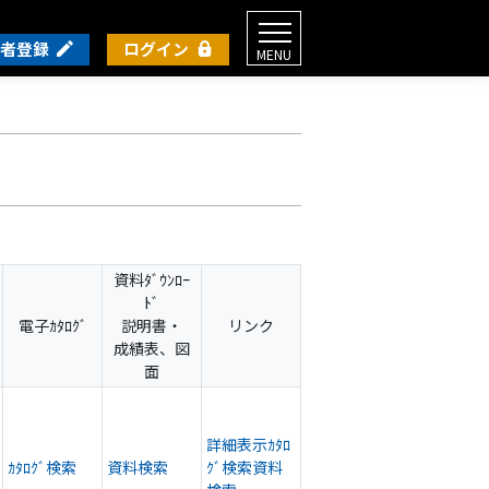
者登録
ログイン
MENU
資料ﾀﾞｳﾝﾛｰ
ﾄﾞ
電子ｶﾀﾛｸﾞ
説明書・
リンク
成績表、図
面
詳細表示
ｶﾀﾛ
ｶﾀﾛｸﾞ検索
資料検索
ｸﾞ検索
資料