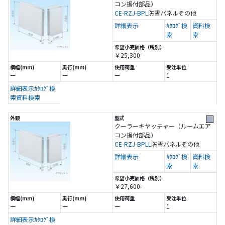
コン据付部品）
CE-RZJ-BPL
防雪パネル
その他
詳細表示
ｶﾀﾛｸﾞ検
資料検
索
索
￥25,300-
ー
ー
ー
1
詳細表示
ｶﾀﾛｸﾞ検
索
資料検索
クーラーキヤッチャー（ルームエア
コン据付部品）
CE-RZJ-BPLL
防雪パネル
その他
詳細表示
ｶﾀﾛｸﾞ検
資料検
索
索
￥27,600-
ー
ー
ー
1
詳細表示
ｶﾀﾛｸﾞ検