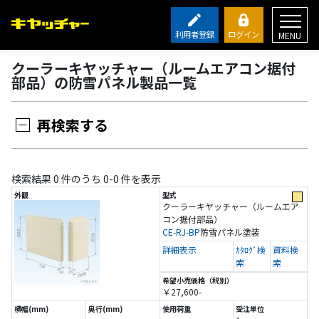
利用者登録
ログイン
MENU
クーラーキヤッチャー（ルームエアコン据付
部品）の防雪パネル製品一覧
再検索する
検索結果 0 件のうち 0-0 件を表示
クーラーキヤッチャー（ルームエア
コン据付部品）
CE-RJ-BP
防雪パネル
塗装
詳細表示
ｶﾀﾛｸﾞ検
資料検
索
索
￥27,600-