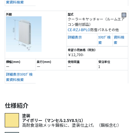
索
資料検索
クーラーキヤッチャー（ルームエア
コン据付部品）
CE-RZJ-BPLO
防雪パネル
その他
詳細表示
ｶﾀﾛｸﾞ検
資料検
索
索
￥12,700-
ー
ー
ー
1
詳細表示
ｶﾀﾛｸﾞ検
索
資料検索
仕様紹介
塗装
アイボリー（マンセル2.5Y8.5/1）
高耐食溶融メッキ鋼板に、塗装仕上げ。（鋼板含む）