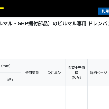
利用
ルマル・GHP据付部品）のビルマル専用 ドレンパ
（mm）
希望小売価
使用荷重
受注単位
格
詳細ページ
（税別）
奥行