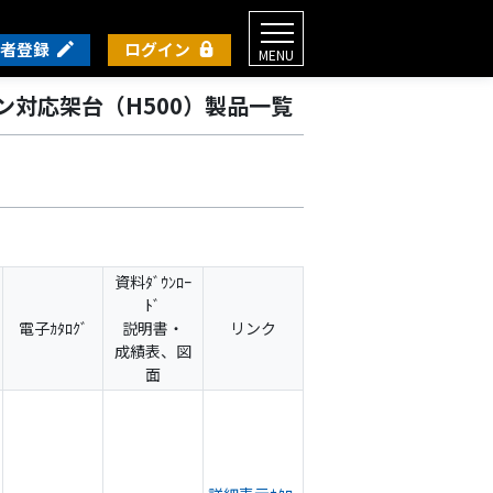
者登録
ログイン
MENU
ン対応架台（H500）製品一覧
資料ﾀﾞｳﾝﾛｰ
ﾄﾞ
電子ｶﾀﾛｸﾞ
説明書・
リンク
成績表、図
面