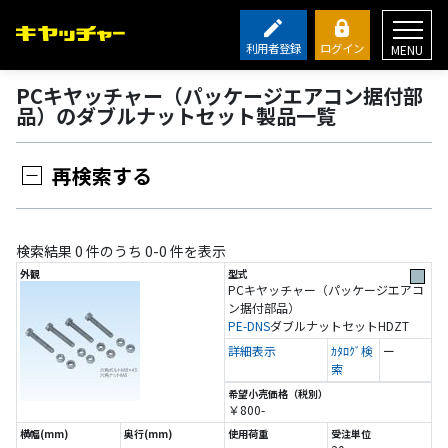
利用者登録
ログイン
MENU
PCキヤッチャー（パッケージエアコン据付部
品）のダブルナットセット製品一覧
再検索する
検索結果 0 件のうち 0-0 件を表示
PCキヤッチャー（パッケージエアコ
ン据付部品）
PE-DNS
ダブルナットセット
HDZT
詳細表示
ｶﾀﾛｸﾞ検
ー
索
￥800-