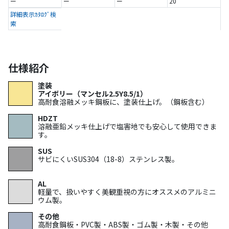
ー
ー
ー
20
詳細表示
ｶﾀﾛｸﾞ検
索
仕様紹介
塗装
アイボリー（マンセル2.5Y8.5/1）
高耐食溶融メッキ鋼板に、塗装仕上げ。（鋼板含む）
HDZT
溶融亜鉛メッキ仕上げで塩害地でも安心して使用できま
す。
SUS
サビにくいSUS304（18-8）ステンレス製。
AL
軽量で、扱いやすく美観重視の方にオススメのアルミニ
ウム製。
その他
高耐食鋼板・PVC製・ABS製・ゴム製・木製・その他