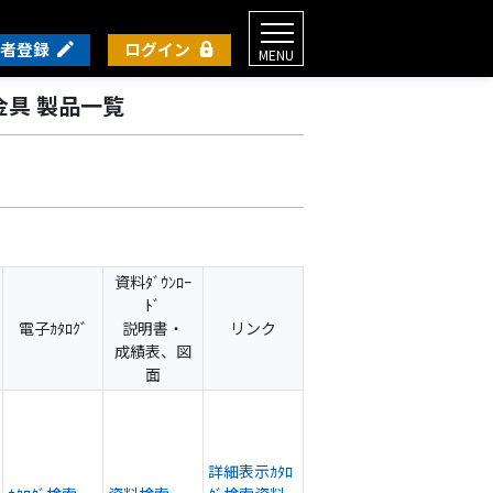
者登録
ログイン
MENU
具 製品一覧
資料ﾀﾞｳﾝﾛｰ
ﾄﾞ
電子ｶﾀﾛｸﾞ
説明書・
リンク
成績表、図
面
詳細表示
ｶﾀﾛ