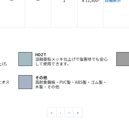
ー
ー
1
￥11,500-
詳細表示
HDZT
溶融亜鉛メッキ仕上げで塩害地でも安心
上げ。
して使用できます。
その他
にオス
高耐食鋼板・PVC製・ABS製・ゴム製・
木製・その他
«
先頭へ
‹
前へ
›
次へ
»
最後へ