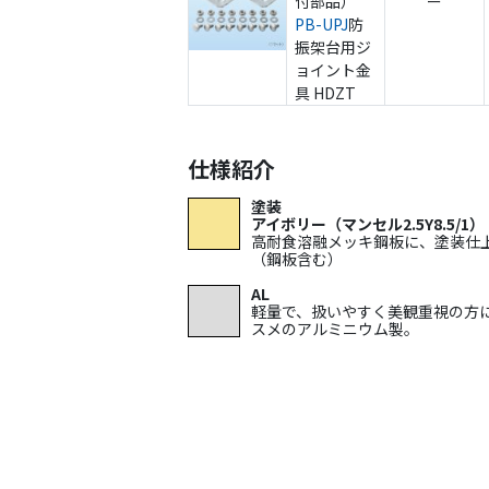
付部品）
ー
PB-UPJ
防
振架台用ジ
ョイント金
具
HDZT
仕様紹介
塗装
アイボリー（マンセル2.5Y8.5/1）
高耐食溶融メッキ鋼板に、塗装仕
（鋼板含む）
AL
軽量で、扱いやすく美観重視の方
スメのアルミニウム製。