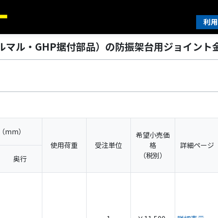
利用
ルマル・GHP据付部品）の防振架台用ジョイント金
（mm）
希望小売価
使用荷重
受注単位
格
詳細ページ
（税別）
奥行