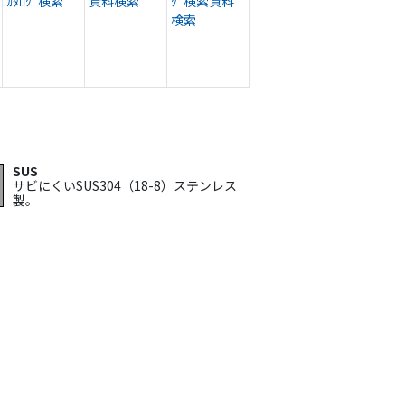
ｶﾀﾛｸﾞ検索
資料検索
ｸﾞ検索
資料
検索
SUS
サビにくいSUS304（18-8）ステンレス
製。