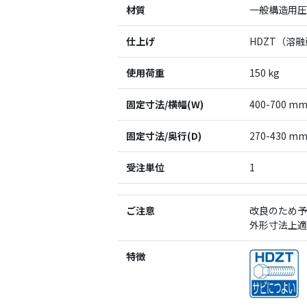
材質
一般構造用圧延
仕上げ
HDZT（溶
使用荷重
150 kg
固定寸法/横幅(W)
400-700 m
固定寸法/奥行(D)
270-430 m
受注単位
1
ご注意
改良のため予
外形寸法上適
特徴