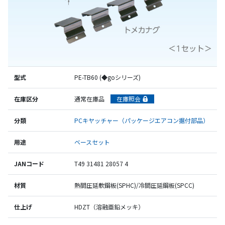
型式
PE-TB60 (◆goシリーズ)
在庫区分
通常在庫品
在庫照会
分類
PCキヤッチャー（パッケージエアコン据付部品）
用途
ベースセット
JANコード
T49 31481 28057 4
材質
熱間圧延軟鋼板(SPHC)/冷間圧延鋼板(SPCC)
仕上げ
HDZT（溶融亜鉛メッキ）