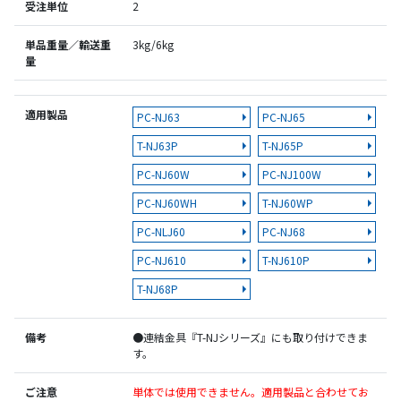
受注単位
2
単品重量／輸送重
3kg/6kg
量
適用製品
PC-NJ63
PC-NJ65
T-NJ63P
T-NJ65P
PC-NJ60W
PC-NJ100W
PC-NJ60WH
T-NJ60WP
PC-NLJ60
PC-NJ68
PC-NJ610
T-NJ610P
T-NJ68P
備考
●連結金具『T-NJシリーズ』にも取り付けできま
す。
ご注意
単体では使用できません。適用製品と合わせてお