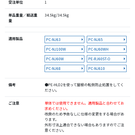
受注単位
1
単品重量／輸送重
34.5kg/34.5kg
量
適用製品
PC-NJ63
PC-NJ65
PC-NJ100W
PC-NJ60WH
PC-NJ60W
PE-RJ60ST-O
PC-NJ68
PC-NJ610
備考
●PE-HLD2を使って屋根の転倒防止処置をしてく
ださい。
ご注意
単体では使用できません。適用製品と合わせてお
求めください。
改良のため予告なしに仕様の変更をする場合があ
ります。
外形寸法上適合できない場合もありますのでご注
意ください。