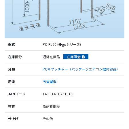
型式
PC-RJ60 (◆goシリーズ)
在庫区分
通常在庫品
在庫照会
分類
PCキヤッチャー（パッケージエアコン据付部品）
用途
防雪屋根
JANコード
T49 31481 25191 8
材質
高耐食鋼板
仕上げ
その他