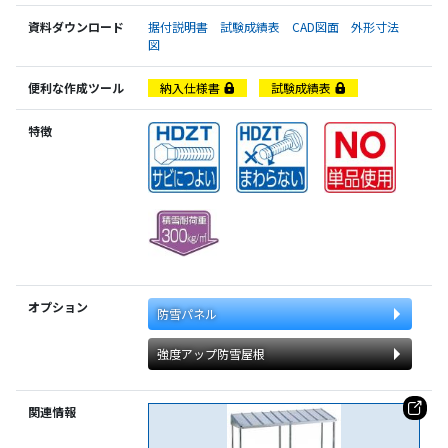
資料ダウンロード
据付説明書
試験成績表
CAD図面
外形寸法
図
便利な作成ツール
納入仕様書
試験成績表
特徴
オプション
防雪パネル
強度アップ防雪屋根
関連情報