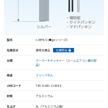
型式
C-MP8-S (◆goシリーズ)
在庫区分
通常在庫品
在庫照会
分類
クーラーキヤッチャー（ルームエアコン据付部
品）
用途
フリーパネル
JANコード
T49 31481 11404 6
材質
アルミニウム
仕上げ
AL（アルミニウム製）