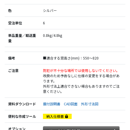
色
シルバー
受注単位
6
単品重量／輸送重
0.8kg/4.8kg
量
備考
■適合する窓高さ(mm)：550～820
ご注意
防犯が不十分な場所では使用しないでください。
改良のため予告なしに仕様の変更をする場合があ
ります。
外形寸法上適合できない場合もありますのでご注
意ください。
資料ダウンロード
据付説明書
CAD図面
外形寸法図
便利な作成ツール
納入仕様書
オプション